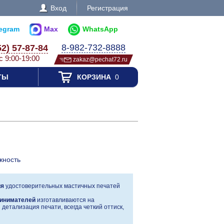
Вход
Регистрация
legram
Max
WhatsApp
8-982-732-8888
52) 57-87-84
с 9:00-19:00
zakaz@pechat72.ru
ТЫ
КОРЗИНА
0
жность
ия
удостоверительных мастичных печатей
инимателей
изготавливаются на
детализация печати, всегда четкий оттиск,