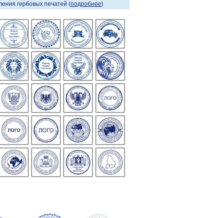
ения гербовых печатей (
подробнее
)