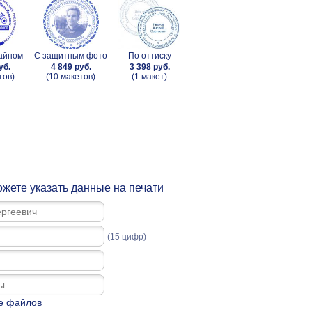
зайном
С защитным фото
По оттиску
уб.
4 849 руб.
3 398 руб.
тов)
(10 макетов)
(1 макет)
жете указать данные на печати
(15 цифр)
е файлов