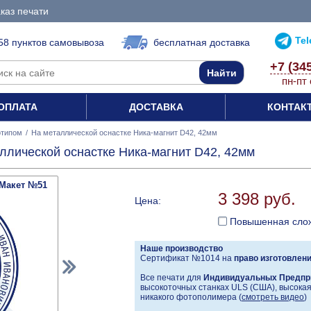
каз печати
Te
58 пунктов самовывоза
бесплатная доставка
+7 (34
пн-пт 
ОПЛАТА
ДОСТАВКА
КОНТАК
отипом
/
На металлической оснастке Ника-магнит D42, 42мм
аллической оснастке Ника-магнит D42, 42мм
Макет №51
3 398 руб.
Цена:
Повышенная сло
Наше производство
Сертификат №1014 на
право изготовлен
Все печати для
Индивидуальных Предпр
высокоточных станках ULS (США), высокая 
никакого фотополимера (
смотреть видео
)