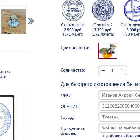
Стандартные
С защитой
С инд. ди
2 998 руб.
3 398 руб.
3 398 р
(371 макет)
(172 макета)
(78 маке
Цвет оснастки:
–
+
Количество:
печати
чати
Для быстрого изготовления Вы мо
ФИО:
ОГРНИП:
Город:
Прикрепить
файлы:
+ добавить больш