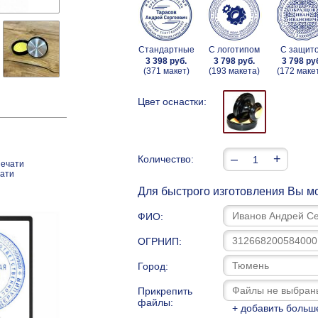
Стандартные
С логотипом
С защит
3 398 руб.
3 798 руб.
3 798 ру
(371 макет)
(193 макета)
(172 маке
Цвет оснастки:
–
+
Количество:
печати
чати
Для быстрого изготовления Вы мо
ФИО:
ОГРНИП:
Город:
Прикрепить
файлы:
+ добавить больш