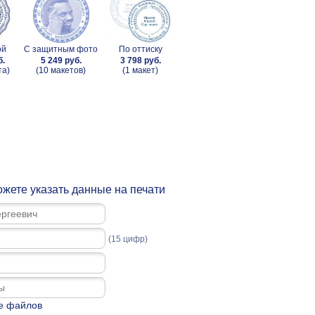
ой
С защитным фото
По оттиску
б.
5 249 руб.
3 798 руб.
та)
(10 макетов)
(1 макет)
жете указать данные на печати
(15 цифр)
е файлов