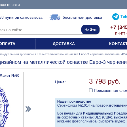
каз печати
Te
58 пунктов самовывоза
бесплатная доставка
+7 (34
пн-пт 
ОПЛАТА
ДОСТАВКА
КОНТАК
ивидуальным дизайном
/
На металлической оснастке Евро-3 чернение-золочение, 42
изайном на металлической оснастке Евро-3 чернени
Макет №60
3 798 руб.
Цена:
Повышенная сло
Наше производство
Сертификат №1014 на
право изготовлен
Все печати для
Индивидуальных Предпр
высокоточных станках ULS (США), высокая 
никакого фотополимера (
смотреть видео
)