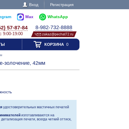
Вход
Регистрация
legram
Max
WhatsApp
8-982-732-8888
52) 57-87-84
с 9:00-19:00
zakaz@pechat72.ru
ТЫ
КОРЗИНА
0
мм
е-золочение, 42мм
жность
ия
удостоверительных мастичных печатей
инимателей
изготавливаются на
детализация печати, всегда четкий оттиск,