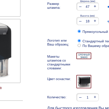
Ширина (мм)
Размер
–
+
штампа:
Высота (мм)
–
+
Прямоугольный
Логотип или
Стандартный те
Ваш образец:
По Вашему обра
Макеты
штампов со
стандартными
словами:
Цвет оснастки:
а
–
+
Количество:
Для быстрого изготовления Вы мо