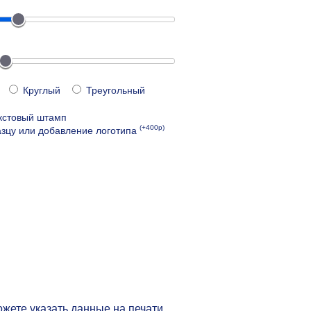
Круглый
Треугольный
кстовый штамп
(+400р)
зцу или добавление логотипа
жете указать данные на печати