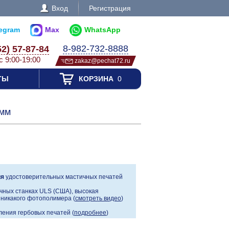
Вход
Регистрация
legram
Max
WhatsApp
8-982-732-8888
52) 57-87-84
с 9:00-19:00
zakaz@pechat72.ru
ТЫ
КОРЗИНА
0
8мм
ия
удостоверительных мастичных печатей
чных станках ULS (США), высокая
, никакого фотополимера (
смотреть видео
)
ения гербовых печатей (
подробнее
)