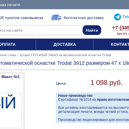
каз печати
Te
58 пунктов самовывоза
бесплатная доставка
+7 (34
пн-пт 
ОПЛАТА
ДОСТАВКА
КОНТАК
тные слова
/
Штамп СРОЧНЫЙ ЗАКАЗ на автоматической оснастке Trodat
матической оснастке Trodat 3912 размером 47 х 1
Макет №1
1 098 руб.
Цена:
Наше производство
Сертификат №1014 на
право изготовлен
Все штампы изготавливаются на высокото
детализация печати, всегда четкий оттиск
Производство лицензировано для изготовл