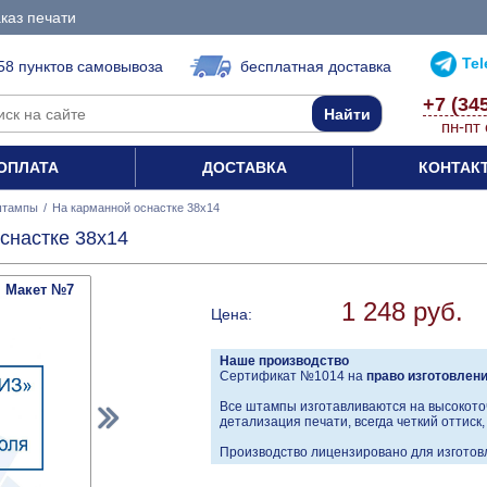
каз печати
Te
58 пунктов самовывоза
бесплатная доставка
+7 (34
пн-пт 
ОПЛАТА
ДОСТАВКА
КОНТАК
штампы
/
На карманной оснастке 38x14
снастке 38x14
Макет №7
1 248 руб.
Цена:
Наше производство
Сертификат №1014 на
право изготовлен
Все штампы изготавливаются на высокото
детализация печати, всегда четкий оттиск
Производство лицензировано для изготовл