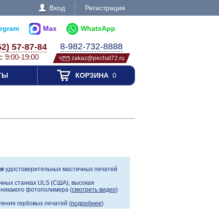
Вход
Регистрация
legram
Max
WhatsApp
8-982-732-8888
52) 57-87-84
с 9:00-19:00
zakaz@pechat72.ru
ТЫ
КОРЗИНА
0
ия
удостоверительных мастичных печатей
чных станках ULS (США), высокая
, никакого фотополимера (
смотреть видео
)
ения гербовых печатей (
подробнее
)