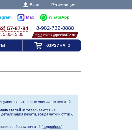
Вход
Регистрация
legram
Max
WhatsApp
8-982-732-8888
52) 57-87-84
с 9:00-19:00
zakaz@pechat72.ru
ТЫ
КОРЗИНА
0
ия
удостоверительных мастичных печатей
инимателей
изготавливаются на
детализация печати, всегда четкий оттиск,
ения гербовых печатей (
подробнее
)