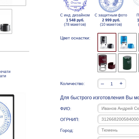
С инд. дизайном
С защитным фото
П
1 548 руб.
2 999 руб.
1
(78 макетов)
(10 макетов)
Цвет оснастки:
печати
чати
–
+
Количество:
Для быстрого изготовления Вы мо
ФИО:
ОГРНИП:
Город: