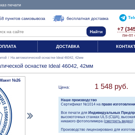
каз печати
Te
58 пунктов самовывоза
бесплатная доставка
+7 (34
пн-пт 
ОПЛАТА
ДОСТАВКА
КОНТАК
итой
/
На автоматической оснастке Ideal 46042, 42мм
тической оснастке Ideal 46042, 42мм
Макет №26
1 548 руб.
Цена:
Наше производство
Сертификат №1014 на
право изготовлен
Все печати для
Индивидуальных Предпр
высокоточных станках ULS (США), высокая 
никакого фотополимера (
смотреть видео
)
Производство лицензировано для изготовл