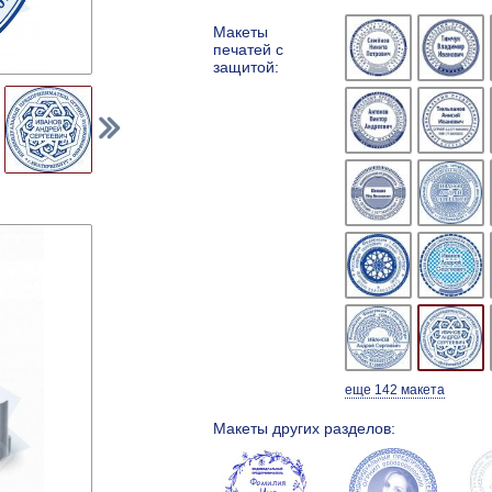
Макеты
печатей с
защитой:
еще 142 макета
Макеты других разделов: