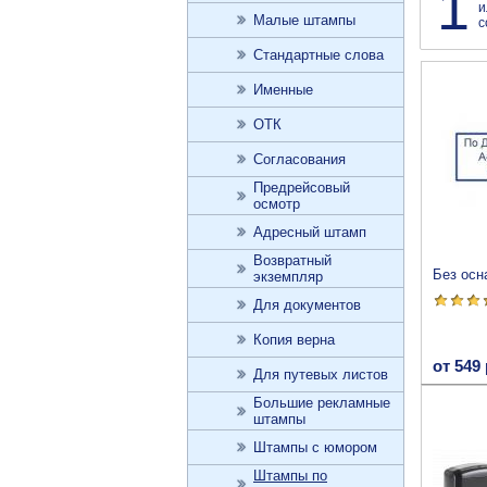
1
и
Малые штампы
с
Стандартные слова
Именные
ОТК
Согласования
Предрейсовый
осмотр
Адресный штамп
Возвратный
Без осн
экземпляр
Для документов
Копия верна
от 549 
Для путевых листов
Большие рекламные
штампы
Штампы с юмором
Штампы по