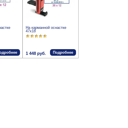
настке
На карманной оснастке
47x18
одробнее
Подробнее
1 448 руб.