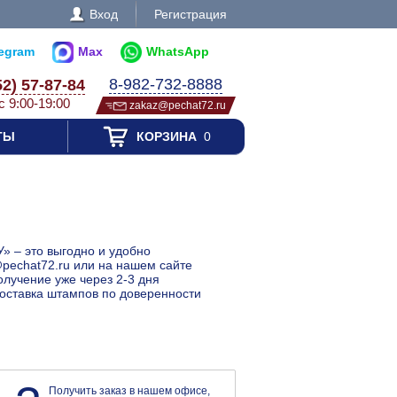
Вход
Регистрация
legram
Max
WhatsApp
8-982-732-8888
52) 57-87-84
с 9:00-19:00
zakaz@pechat72.ru
ТЫ
КОРЗИНА
0
» – это выгодно и удобно
@pechat72.ru или на нашем сайте
олучение уже через 2-3 дня
Доставка штампов по доверенности
Получить заказ в нашем офисе,