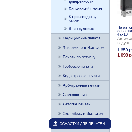
доверенности
Банковский штамп
К производству
работ
На авто
Для трудовых
оснастк
47x18
Медицинские печати
Автомат
подушк
Факсимиле в Исетском
1 650 р
1 098 р
Печати по оттиску
Гербовые печати
Кадастровые печати
Арбитражные печати
Самозанятые
Детские печати
Экслибрис в Исетском
ОСНАСТКИ ДЛЯ ПЕЧАТЕЙ