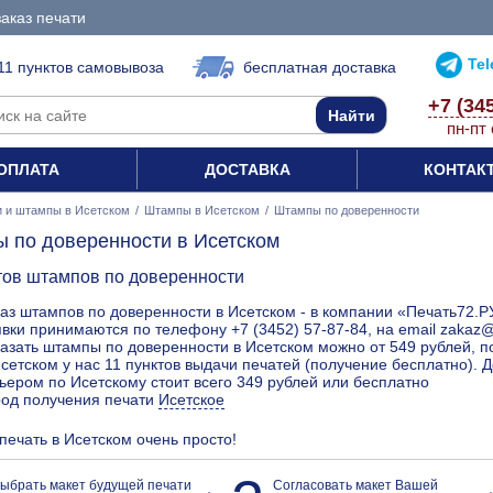
аказ печати
Te
11 пунктов самовывоза
бесплатная доставка
+7 (34
пн-пт 
ОПЛАТА
ДОСТАВКА
КОНТАК
и и штампы в Исетском
/
Штампы в Исетском
/
Штампы по доверенности
 по доверенности в Исетском
тов штампов по доверенности
аз штампов по доверенности в Исетском - в компании «Печать72.РУ
вки принимаются по телефону +7 (3452) 57-87-84, на email zakaz
азать штампы по доверенности в Исетском можно от 549 рублей, п
сетском у нас 11 пунктов выдачи печатей (получение бесплатно). 
ьером по Исетскому стоит всего 349 рублей или бесплатно
род получения печати
Исетское
 печать в Исетском очень просто!
ыбрать макет будущей печати
Согласовать макет Вашей