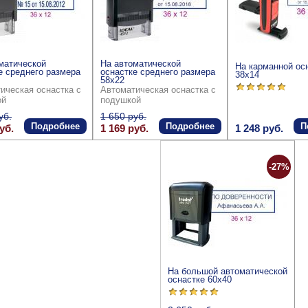
матической
На автоматической
На карманной ос
е среднего размера
оснастке среднего размера
38x14
58x22
ическая оснастка с
Автоматическая оснастка с
ой
подушкой
уб.
1 650 руб.
Подробнее
Подробнее
П
уб.
1 169 руб.
1 248 руб.
-27%
На большой автоматической
оснастке 60x40