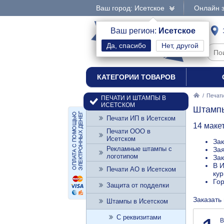
Ваш город: Исетское
Онлайн з
интернет-магазин
Ваш регион:
Исетское
Нет, другой
печати и штампы
КАТЕГОРИИ ТОВАРОВ
/
Печат
ПЕЧАТИ И ШТАМПЫ В
ИСЕТСКОМ
Штампы
Печати ИП в Исетском
14 маке
Печати ООО в
Исетском
Зак
Рекламные штампы с
Зая
логотипом
Зак
В И
Печати АО в Исетском
кур
Го
Защита от подделки
Заказать
Штампы в Исетском
С реквизитами
В