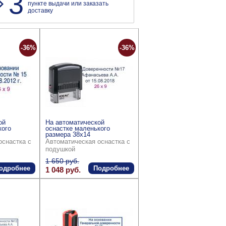
3
пункте выдачи или заказать
доставку
-36%
-36%
ой
На автоматической
кого
оснастке маленького
размера 38x14
оснастка с
Автоматическая оснастка с
подушкой
1 650 руб.
одробнее
Подробнее
1 048 руб.