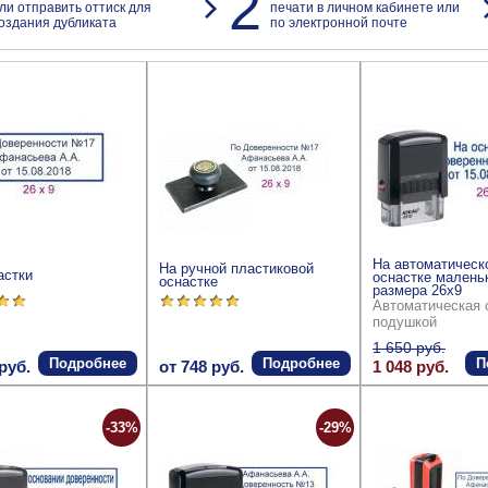
2
ли отправить оттиск для
печати в личном кабинете или
оздания дубликата
по электронной почте
На автоматическ
На ручной пластиковой
астки
оснастке малень
оснастке
размера 26x9
Автоматическая 
подушкой
1 650 руб.
Подробнее
Подробнее
П
руб.
от 748 руб.
1 048 руб.
-33%
-29%