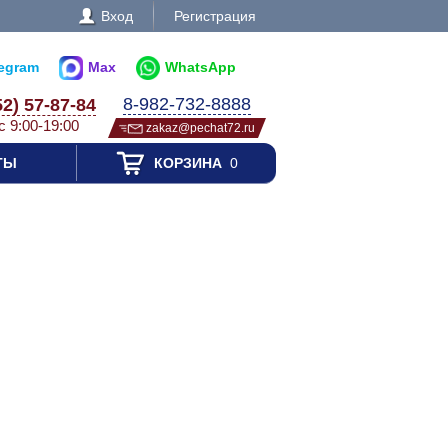
Вход
Регистрация
legram
Max
WhatsApp
8-982-732-8888
52) 57-87-84
с 9:00-19:00
zakaz@pechat72.ru
ТЫ
КОРЗИНА
0