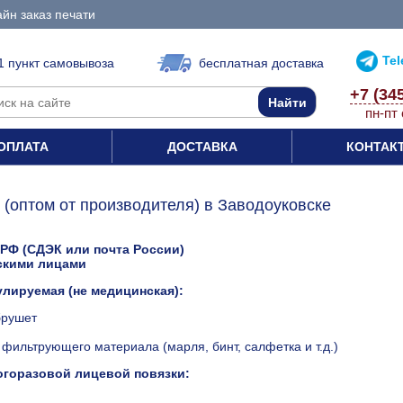
йн заказ печати
Te
1 пункт самовывоза
бесплатная доставка
+7 (34
пн-пт 
ОПЛАТА
ДОСТАВКА
КОНТАК
(оптом от производителя) в Заводоуковске
 РФ (СДЭК или почта России)
скими лицами
улируемая (не медицинская):
брушет
фильтрующего материала (марля, бинт, салфетка и т.д.)
огоразовой лицевой повязки: