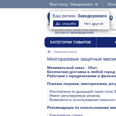
Ваш город: Заводоуковск
Онла
МАСКИ
Ваш регион:
Заводоуковск
Нет, другой
Многоразовые защитные маски
(оптом от производителя)
КАТЕГОРИИ ТОВАРОВ
/
Защитные маски
Многоразовые защитные маски 
Минимальный заказ - 10шт.
Бесплатная доставка в любой город
Работаем с юридическими и физиче
Повязка лицевая, многоразовая, рег
- Изготовлена из дышащей ткани поли-
- Имеет регулируемую резинку
- Возможность использования сменного 
Рекомендации по использовании мн
- Ежедневная стирка